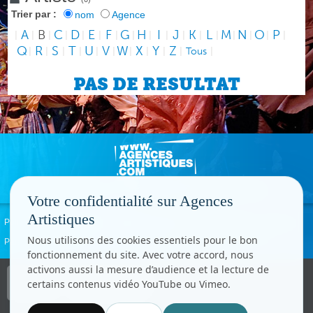
Trier par :
nom
Agence
A
B
C
D
E
F
G
H
I
J
K
L
M
N
O
P
|
|
|
|
|
|
|
|
|
|
|
|
|
|
|
|
|
Q
R
S
T
U
V
W
X
Y
Z
|
|
|
|
|
|
|
|
|
|
Tous
|
PAS DE RESULTAT
Votre confidentialité sur Agences
Artistiques
Politique de confidentialité
Signaler un abus
Mentions légales
Contact
Nous utilisons des cookies essentiels pour le bon
Paramètres cookies
fonctionnement du site. Avec votre accord, nous
activons aussi la mesure d’audience et la lecture de
Copyright © CC.Comunication
certains contenus vidéo YouTube ou Vimeo.
Tous droits réservés
www.cccom.fr