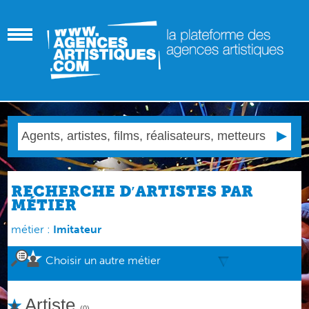
RECHERCHE D′ARTISTES PAR
MÉTIER
métier :
Imitateur
Choisir un autre métier
Artiste
(0)