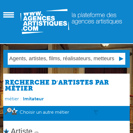
RECHERCHE D′ARTISTES PAR
MÉTIER
métier :
Imitateur
Choisir un autre métier
Artiste
(0)