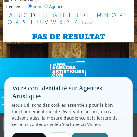
Trier par :
nom
Agence
A
B
C
D
E
F
G
H
I
J
K
L
M
N
O
P
|
|
|
|
|
|
|
|
|
|
|
|
|
|
|
|
|
Q
R
S
T
U
V
W
X
Y
Z
|
|
|
|
|
|
|
|
|
|
Tous
|
PAS DE RESULTAT
Votre confidentialité sur Agences
Artistiques
Politique de confidentialité
Signaler un abus
Mentions légales
Contact
Nous utilisons des cookies essentiels pour le bon
Paramètres cookies
fonctionnement du site. Avec votre accord, nous
activons aussi la mesure d’audience et la lecture de
Copyright © CC.Comunication
certains contenus vidéo YouTube ou Vimeo.
Tous droits réservés
www.cccom.fr