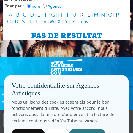
Trier par :
nom
Agence
A
B
C
D
E
F
G
H
I
J
K
L
M
N
O
P
|
|
|
|
|
|
|
|
|
|
|
|
|
|
|
|
|
Q
R
S
T
U
V
W
X
Y
Z
|
|
|
|
|
|
|
|
|
|
Tous
|
PAS DE RESULTAT
Votre confidentialité sur Agences
Artistiques
Politique de confidentialité
Signaler un abus
Mentions légales
Contact
Nous utilisons des cookies essentiels pour le bon
Paramètres cookies
fonctionnement du site. Avec votre accord, nous
activons aussi la mesure d’audience et la lecture de
Copyright © CC.Comunication
certains contenus vidéo YouTube ou Vimeo.
Tous droits réservés
www.cccom.fr