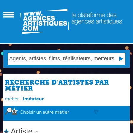
RECHERCHE D′ARTISTES PAR
MÉTIER
métier :
Imitateur
Choisir un autre métier
Artiste
(0)