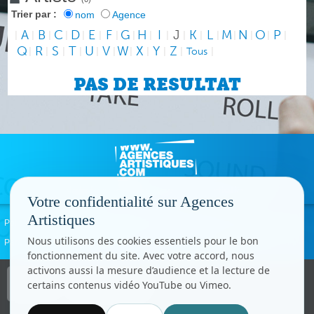
Trier par :
nom
Agence
A
B
C
D
E
F
G
H
I
J
K
L
M
N
O
P
|
|
|
|
|
|
|
|
|
|
|
|
|
|
|
|
|
Q
R
S
T
U
V
W
X
Y
Z
|
|
|
|
|
|
|
|
|
|
Tous
|
PAS DE RESULTAT
Votre confidentialité sur Agences
Artistiques
Politique de confidentialité
Signaler un abus
Mentions légales
Contact
Nous utilisons des cookies essentiels pour le bon
Paramètres cookies
fonctionnement du site. Avec votre accord, nous
activons aussi la mesure d’audience et la lecture de
Copyright © CC.Comunication
certains contenus vidéo YouTube ou Vimeo.
Tous droits réservés
www.cccom.fr