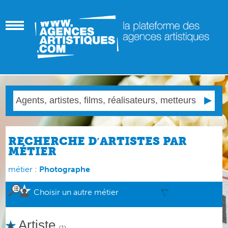
RECHERCHE D′ARTISTES PAR
MÉTIER
métier :
Photographe
Choisir un autre métier
Artiste
(1)