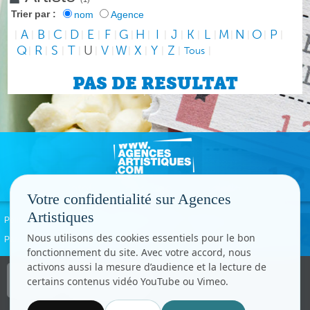
Trier par :
nom
Agence
A
B
C
D
E
F
G
H
I
J
K
L
M
N
O
P
|
|
|
|
|
|
|
|
|
|
|
|
|
|
|
|
|
Q
R
S
T
U
V
W
X
Y
Z
|
|
|
|
|
|
|
|
|
|
Tous
|
PAS DE RESULTAT
Votre confidentialité sur Agences
Artistiques
Politique de confidentialité
Signaler un abus
Mentions légales
Contact
Nous utilisons des cookies essentiels pour le bon
Paramètres cookies
fonctionnement du site. Avec votre accord, nous
activons aussi la mesure d’audience et la lecture de
Copyright © CC.Comunication
certains contenus vidéo YouTube ou Vimeo.
Tous droits réservés
www.cccom.fr