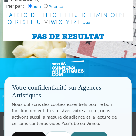
Trier par :
nom
Agence
A
B
C
D
E
F
G
H
I
J
K
L
M
N
O
P
|
|
|
|
|
|
|
|
|
|
|
|
|
|
|
|
|
Q
R
S
T
U
V
W
X
Y
Z
|
|
|
|
|
|
|
|
|
|
Tous
|
PAS DE RESULTAT
Votre confidentialité sur Agences
Artistiques
Politique de confidentialité
Signaler un abus
Mentions légales
Contact
Nous utilisons des cookies essentiels pour le bon
Paramètres cookies
fonctionnement du site. Avec votre accord, nous
activons aussi la mesure d’audience et la lecture de
Copyright © CC.Comunication
certains contenus vidéo YouTube ou Vimeo.
Tous droits réservés
www.cccom.fr