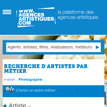
RECHERCHE D′ARTISTES PAR
MÉTIER
métier :
Photographe
Choisir un autre métier
Artiste
(1)