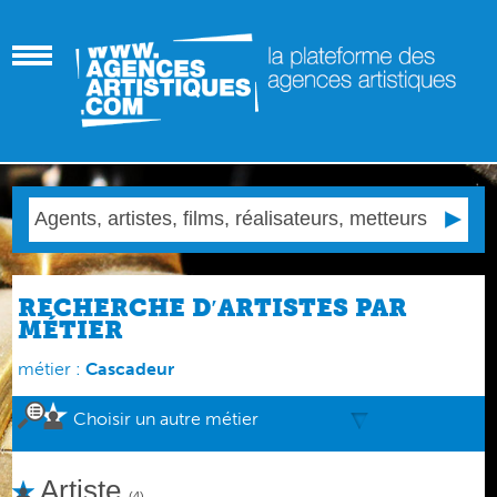
RECHERCHE D′ARTISTES PAR
MÉTIER
métier :
Cascadeur
Choisir un autre métier
Artiste
(4)