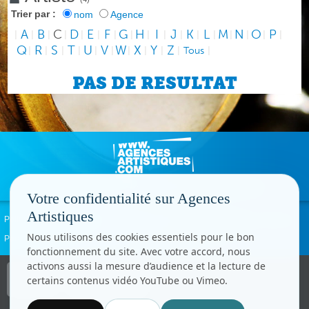
Trier par :
nom
Agence
A
B
C
D
E
F
G
H
I
J
K
L
M
N
O
P
|
|
|
|
|
|
|
|
|
|
|
|
|
|
|
|
|
Q
R
S
T
U
V
W
X
Y
Z
|
|
|
|
|
|
|
|
|
|
Tous
|
PAS DE RESULTAT
Votre confidentialité sur Agences
Artistiques
Politique de confidentialité
Signaler un abus
Mentions légales
Contact
Nous utilisons des cookies essentiels pour le bon
Paramètres cookies
fonctionnement du site. Avec votre accord, nous
activons aussi la mesure d’audience et la lecture de
Copyright © CC.Comunication
certains contenus vidéo YouTube ou Vimeo.
Tous droits réservés
www.cccom.fr