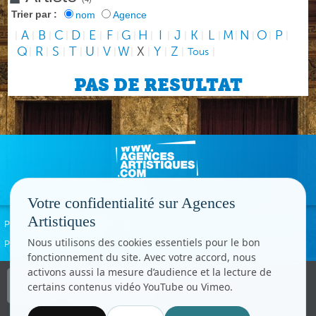
Trier par :
nom
Agence
A
B
C
D
E
F
G
H
I
J
K
L
M
N
O
P
|
|
|
|
|
|
|
|
|
|
|
|
|
|
|
|
|
Q
R
S
T
U
V
W
X
Y
Z
|
|
|
|
|
|
|
|
|
|
Tous
|
PAS DE RESULTAT
Votre confidentialité sur Agences
Artistiques
Politique de confidentialité
Signaler un abus
Mentions légales
Contact
Nous utilisons des cookies essentiels pour le bon
Paramètres cookies
fonctionnement du site. Avec votre accord, nous
activons aussi la mesure d’audience et la lecture de
Copyright © CC.Comunication
certains contenus vidéo YouTube ou Vimeo.
Tous droits réservés
www.cccom.fr