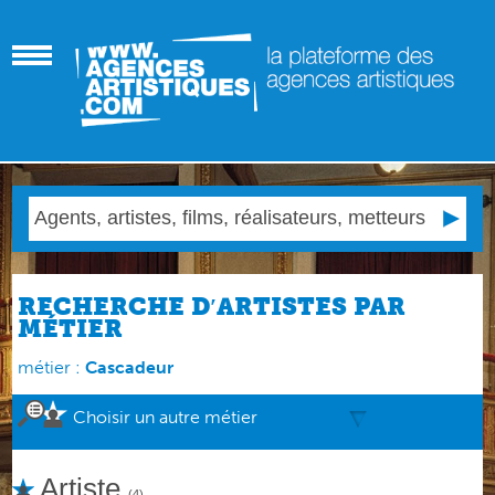
RECHERCHE D′ARTISTES PAR
MÉTIER
métier :
Cascadeur
Choisir un autre métier
Artiste
(4)