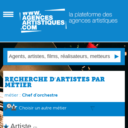
RECHERCHE D′ARTISTES PAR
MÉTIER
métier :
Chef d'orchestre
Choisir un autre métier
Artiste
(1)