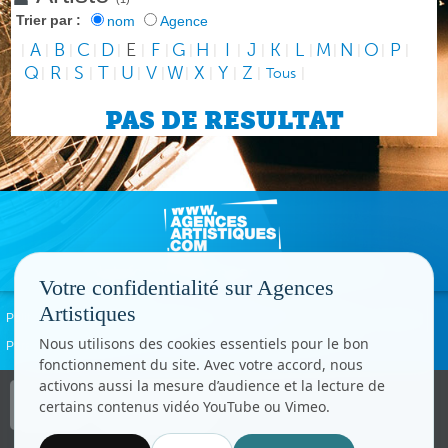
Trier par :
nom
Agence
A
B
C
D
E
F
G
H
I
J
K
L
M
N
O
P
|
|
|
|
|
|
|
|
|
|
|
|
|
|
|
|
|
Q
R
S
T
U
V
W
X
Y
Z
|
|
|
|
|
|
|
|
|
|
Tous
|
PAS DE RESULTAT
Votre confidentialité sur Agences
Artistiques
Politique de confidentialité
Signaler un abus
Mentions légales
Contact
Nous utilisons des cookies essentiels pour le bon
Paramètres cookies
fonctionnement du site. Avec votre accord, nous
activons aussi la mesure d’audience et la lecture de
Copyright © CC.Comunication
certains contenus vidéo YouTube ou Vimeo.
Tous droits réservés
www.cccom.fr