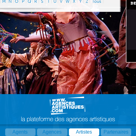
|
M
|
N
|
O
|
P
|
Q
|
R
|
S
|
T
|
U
|
V
|
W
|
X
|
Y
|
Z
|
Tous
|
DE
Agents
Agences
Artistes
Partenaires