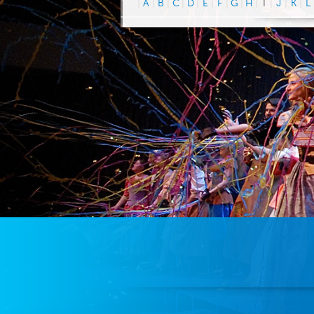
|
A
|
B
|
C
|
D
|
E
|
F
|
G
|
H
|
I
|
J
|
K
|
L