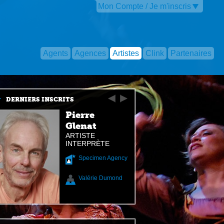
Mon Compte / Je m'inscris
Agents
Agences
Artistes
Clink
Partenaires
DERNIERS INSCRITS
Pierre
Glenat
ARTISTE
INTERPRÈTE
Specimen Agency
Valérie Dumond