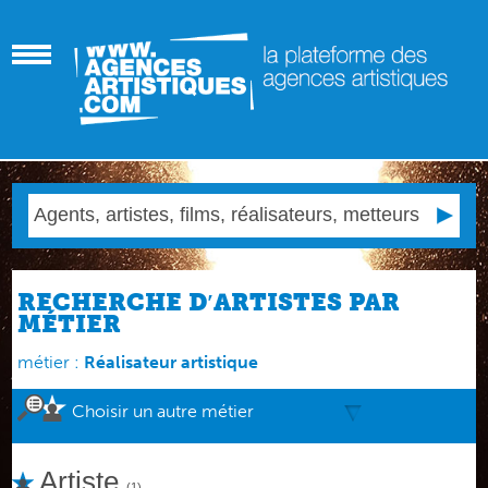
RECHERCHE D′ARTISTES PAR
MÉTIER
métier :
Réalisateur artistique
Choisir un autre métier
Artiste
(1)