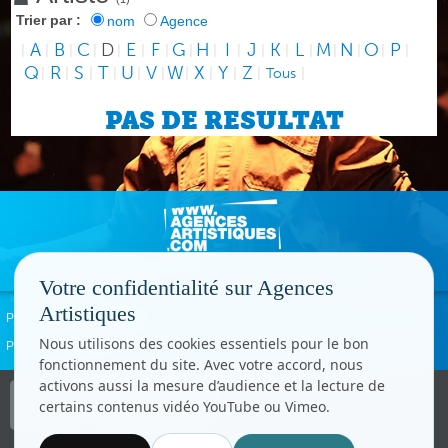
Trier par :
nom
Agence
A
B
C
D
E
F
G
H
I
J
K
L
M
N
O
P
|
|
|
|
|
|
|
|
|
|
|
|
|
|
|
|
|
Q
R
S
T
U
V
W
X
Y
Z
|
|
|
|
|
|
|
|
|
|
Tous
|
PAS DE RESULTAT
Votre confidentialité sur Agences
Artistiques
Politique de confidentialité
Signaler un abus
Mentions légales
Contact
Nous utilisons des cookies essentiels pour le bon
Paramètres cookies
fonctionnement du site. Avec votre accord, nous
activons aussi la mesure d’audience et la lecture de
Copyright © CC.Comunication
certains contenus vidéo YouTube ou Vimeo.
Tous droits réservés
www.cccom.fr