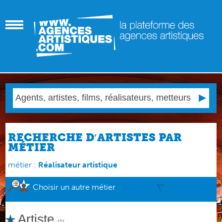
RECHERCHE D′ARTISTES PAR
MÉTIER
métier :
Réalisateur artistique
Choisir un autre métier
Artiste
(1)