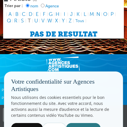
Trier par :
nom
Agence
A
B
C
D
E
F
G
H
I
J
K
L
M
N
O
P
|
|
|
|
|
|
|
|
|
|
|
|
|
|
|
|
|
Q
R
S
T
U
V
W
X
Y
Z
|
|
|
|
|
|
|
|
|
|
Tous
|
PAS DE RESULTAT
Votre confidentialité sur Agences
Artistiques
Politique de confidentialité
Signaler un abus
Mentions légales
Contact
Nous utilisons des cookies essentiels pour le bon
Paramètres cookies
fonctionnement du site. Avec votre accord, nous
activons aussi la mesure d’audience et la lecture de
Copyright © CC.Comunication
certains contenus vidéo YouTube ou Vimeo.
Tous droits réservés
www.cccom.fr