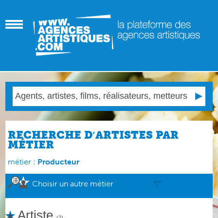
RECHERCHE D′ARTISTES PAR
MÉTIER
métier :
Producteur
Choisir un autre métier
Artiste
(2)