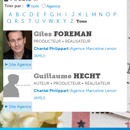
Trier par :
nom
Agence
A
B
C
D
E
F
G
H
I
J
K
L
M
N
O
P
|
|
|
|
|
|
|
|
|
|
|
|
|
|
|
|
|
Q
R
S
T
U
V
W
X
Y
Z
|
|
|
|
|
|
|
|
|
|
Tous
|
Giles
FOREMAN
PRODUCTEUR • RÉALISATEUR
Chantal Philippart
(
Agence Marceline Lenoir
(AML)
)
Site Agence
Guillaume
HECHT
AUTEUR • PRODUCTEUR • RÉALISATEUR
Chantal Philippart
(
Agence Marceline Lenoir
(AML)
)
Site Agence