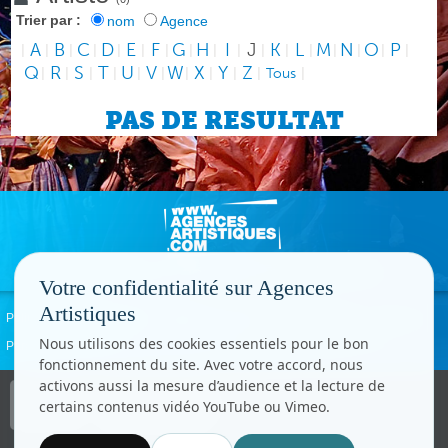
Trier par :
nom
Agence
A
B
C
D
E
F
G
H
I
J
K
L
M
N
O
P
|
|
|
|
|
|
|
|
|
|
|
|
|
|
|
|
|
Q
R
S
T
U
V
W
X
Y
Z
|
|
|
|
|
|
|
|
|
|
Tous
|
PAS DE RESULTAT
Votre confidentialité sur Agences
Artistiques
Politique de confidentialité
Signaler un abus
Mentions légales
Contact
Nous utilisons des cookies essentiels pour le bon
Paramètres cookies
fonctionnement du site. Avec votre accord, nous
activons aussi la mesure d’audience et la lecture de
Copyright © CC.Comunication
certains contenus vidéo YouTube ou Vimeo.
Tous droits réservés
www.cccom.fr