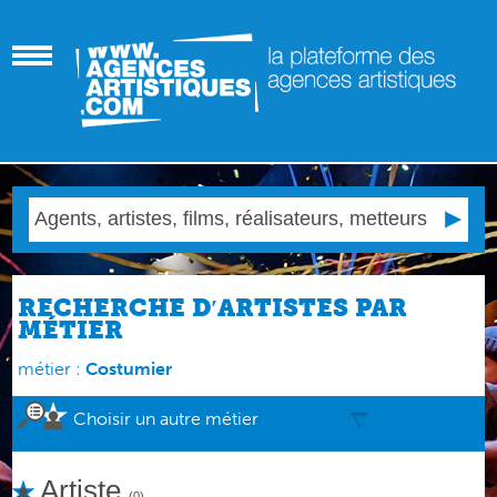
RECHERCHE D′ARTISTES PAR
MÉTIER
métier :
Costumier
Choisir un autre métier
Artiste
(0)