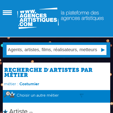
RECHERCHE D′ARTISTES PAR
MÉTIER
métier :
Costumier
Choisir un autre métier
Artiste
(0)