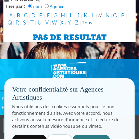
Trier par :
nom
Agence
A
B
C
D
E
F
G
H
I
J
K
L
M
N
O
P
|
|
|
|
|
|
|
|
|
|
|
|
|
|
|
|
|
Q
R
S
T
U
V
W
X
Y
Z
|
|
|
|
|
|
|
|
|
|
Tous
|
PAS DE RESULTAT
Votre confidentialité sur Agences
Artistiques
Politique de confidentialité
Signaler un abus
Mentions légales
Contact
Nous utilisons des cookies essentiels pour le bon
Paramètres cookies
fonctionnement du site. Avec votre accord, nous
activons aussi la mesure d’audience et la lecture de
Copyright © CC.Comunication
certains contenus vidéo YouTube ou Vimeo.
Tous droits réservés
www.cccom.fr