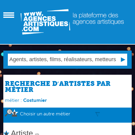
RECHERCHE D′ARTISTES PAR
MÉTIER
métier :
Costumier
Choisir un autre métier
Artiste
(0)