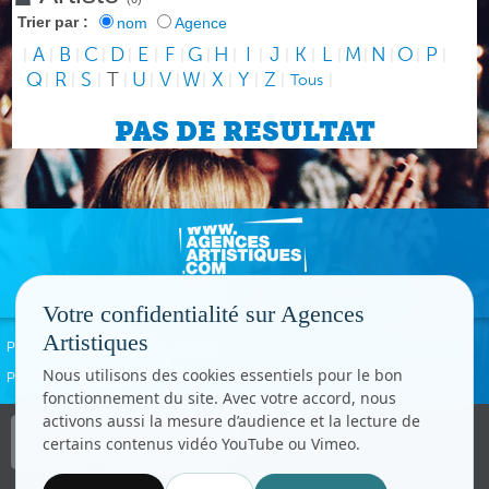
Trier par :
nom
Agence
A
B
C
D
E
F
G
H
I
J
K
L
M
N
O
P
|
|
|
|
|
|
|
|
|
|
|
|
|
|
|
|
|
Q
R
S
T
U
V
W
X
Y
Z
|
|
|
|
|
|
|
|
|
|
Tous
|
PAS DE RESULTAT
Votre confidentialité sur Agences
Artistiques
Politique de confidentialité
Signaler un abus
Mentions légales
Contact
Nous utilisons des cookies essentiels pour le bon
Paramètres cookies
fonctionnement du site. Avec votre accord, nous
activons aussi la mesure d’audience et la lecture de
Copyright © CC.Comunication
certains contenus vidéo YouTube ou Vimeo.
Tous droits réservés
www.cccom.fr