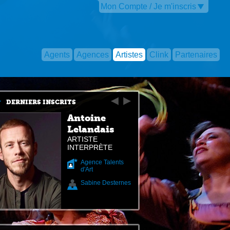
Mon Compte / Je m'inscris
Agents
Agences
Artistes
Clink
Partenaires
DERNIERS INSCRITS
Antoine
Lelandais
ARTISTE
INTERPRÈTE
Agence Talents
d'Art
Sabine Desternes