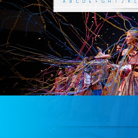
|
A
|
B
|
C
|
D
|
E
|
F
|
G
|
H
|
I
|
J
|
K
|
L