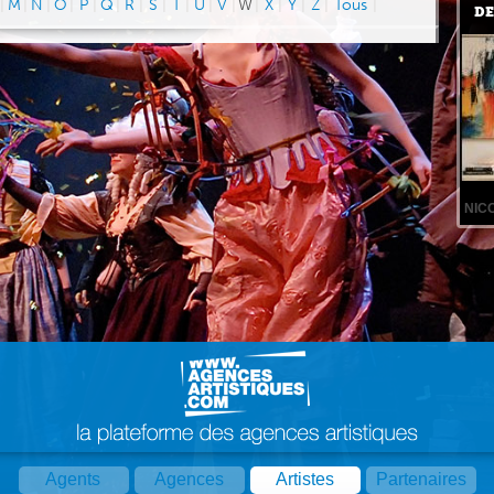
|
M
|
N
|
O
|
P
|
Q
|
R
|
S
|
T
|
U
|
V
|
W
|
X
|
Y
|
Z
|
Tous
|
DE
NIC
Agents
Agences
Artistes
Partenaires