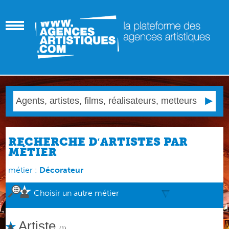
RECHERCHE D′ARTISTES PAR
MÉTIER
métier :
Décorateur
Choisir un autre métier
Artiste
(1)