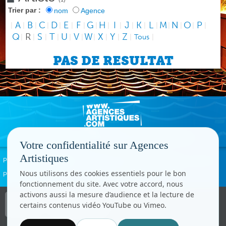
Trier par :
nom
Agence
A
B
C
D
E
F
G
H
I
J
K
L
M
N
O
P
|
|
|
|
|
|
|
|
|
|
|
|
|
|
|
|
|
Q
R
S
T
U
V
W
X
Y
Z
|
|
|
|
|
|
|
|
|
|
Tous
|
PAS DE RESULTAT
Votre confidentialité sur Agences
Artistiques
Politique de confidentialité
Signaler un abus
Mentions légales
Contact
Nous utilisons des cookies essentiels pour le bon
Paramètres cookies
fonctionnement du site. Avec votre accord, nous
activons aussi la mesure d’audience et la lecture de
Copyright © CC.Comunication
certains contenus vidéo YouTube ou Vimeo.
Tous droits réservés
www.cccom.fr