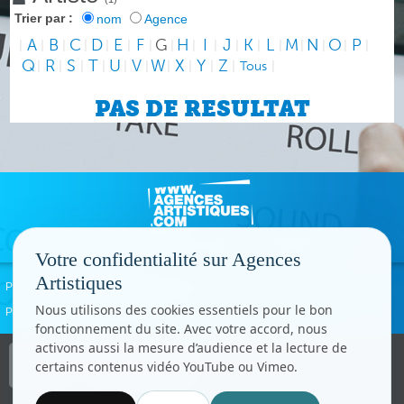
Trier par :
nom
Agence
A
B
C
D
E
F
G
H
I
J
K
L
M
N
O
P
|
|
|
|
|
|
|
|
|
|
|
|
|
|
|
|
|
Q
R
S
T
U
V
W
X
Y
Z
|
|
|
|
|
|
|
|
|
|
Tous
|
PAS DE RESULTAT
Votre confidentialité sur Agences
Artistiques
Politique de confidentialité
Signaler un abus
Mentions légales
Contact
Nous utilisons des cookies essentiels pour le bon
Paramètres cookies
fonctionnement du site. Avec votre accord, nous
activons aussi la mesure d’audience et la lecture de
Copyright © CC.Comunication
certains contenus vidéo YouTube ou Vimeo.
Tous droits réservés
www.cccom.fr