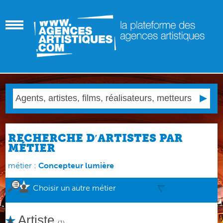
RECHERCHE D′ARTISTES PAR
MÉTIER
métier :
Concepteur lumière
Choisir un autre métier
Artiste
(1)