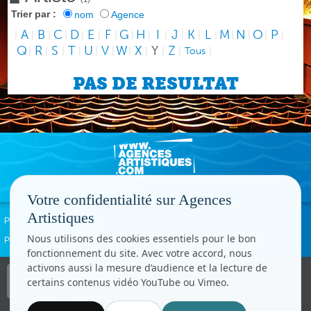
Trier par :
nom
Agence
A
B
C
D
E
F
G
H
I
J
K
L
M
N
O
P
|
|
|
|
|
|
|
|
|
|
|
|
|
|
|
|
|
Q
R
S
T
U
V
W
X
Y
Z
|
|
|
|
|
|
|
|
|
|
Tous
|
PAS DE RESULTAT
Votre confidentialité sur Agences
Artistiques
Politique de confidentialité
Signaler un abus
Mentions légales
Contact
Nous utilisons des cookies essentiels pour le bon
Paramètres cookies
fonctionnement du site. Avec votre accord, nous
activons aussi la mesure d’audience et la lecture de
Copyright © CC.Comunication
certains contenus vidéo YouTube ou Vimeo.
Tous droits réservés
www.cccom.fr