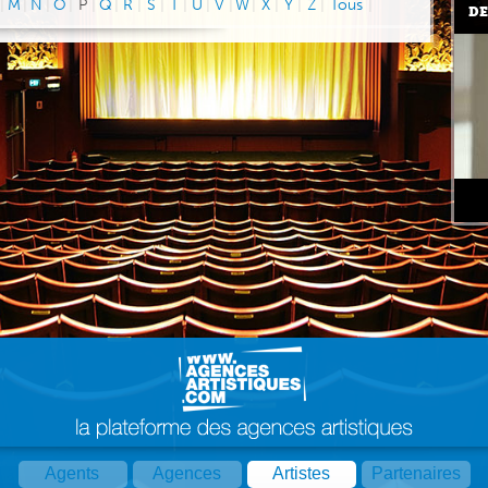
|
M
|
N
|
O
|
P
|
Q
|
R
|
S
|
T
|
U
|
V
|
W
|
X
|
Y
|
Z
|
Tous
|
DE
Agents
Agences
Artistes
Partenaires