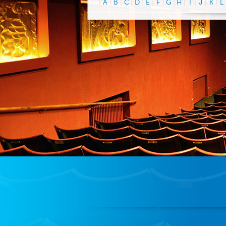
|
A
|
B
|
C
|
D
|
E
|
F
|
G
|
H
|
I
|
J
|
K
|
L