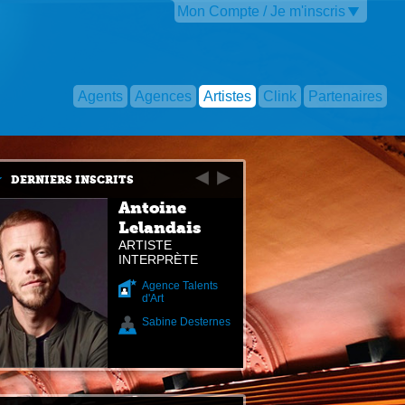
Mon Compte / Je m'inscris
Agents
Agences
Artistes
Clink
Partenaires
DERNIERS INSCRITS
Antoine
Lelandais
ARTISTE
INTERPRÈTE
Agence Talents
d'Art
Sabine Desternes