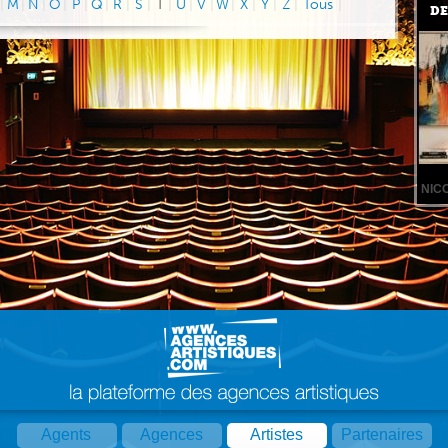
|
M
|
N
|
O
|
P
|
Q
|
R
|
S
|
T
|
U
|
V
|
W
|
X
|
Y
|
Z
|
Tous
|
DE
NIC
Agents
Agences
Artistes
Partenaires