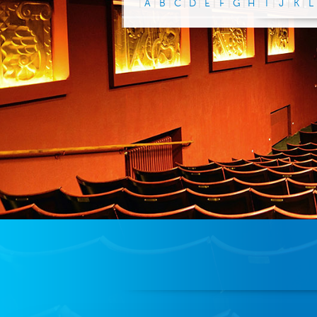
|
A
|
B
|
C
|
D
|
E
|
F
|
G
|
H
|
I
|
J
|
K
|
L