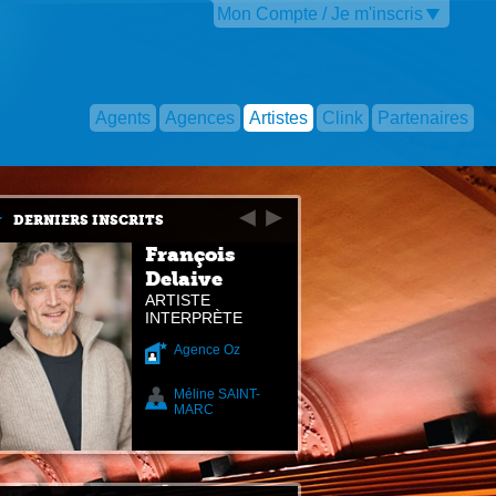
Mon Compte / Je m'inscris
Agents
Agences
Artistes
Clink
Partenaires
DERNIERS INSCRITS
François
Delaive
ARTISTE
INTERPRÈTE
Agence Oz
Méline SAINT-
MARC