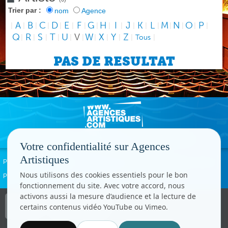
Trier par :
nom
Agence
A
B
C
D
E
F
G
H
I
J
K
L
M
N
O
P
|
|
|
|
|
|
|
|
|
|
|
|
|
|
|
|
|
Q
R
S
T
U
V
W
X
Y
Z
|
|
|
|
|
|
|
|
|
|
Tous
|
PAS DE RESULTAT
Votre confidentialité sur Agences
Artistiques
Politique de confidentialité
Signaler un abus
Mentions légales
Contact
Nous utilisons des cookies essentiels pour le bon
Paramètres cookies
fonctionnement du site. Avec votre accord, nous
activons aussi la mesure d’audience et la lecture de
Copyright © CC.Comunication
certains contenus vidéo YouTube ou Vimeo.
Tous droits réservés
www.cccom.fr