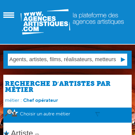
RECHERCHE D′ARTISTES PAR
MÉTIER
métier :
Chef opérateur
Choisir un autre métier
Artiste
(0)