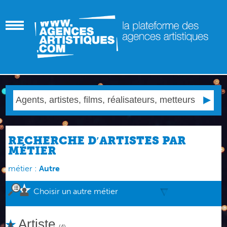
RECHERCHE D′ARTISTES PAR
MÉTIER
métier :
Autre
Choisir un autre métier
Artiste
(4)