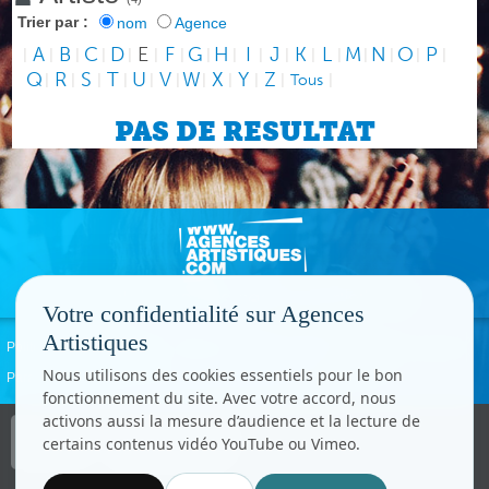
Trier par :
nom
Agence
A
B
C
D
E
F
G
H
I
J
K
L
M
N
O
P
|
|
|
|
|
|
|
|
|
|
|
|
|
|
|
|
|
Q
R
S
T
U
V
W
X
Y
Z
|
|
|
|
|
|
|
|
|
|
Tous
|
PAS DE RESULTAT
Votre confidentialité sur Agences
Artistiques
Politique de confidentialité
Signaler un abus
Mentions légales
Contact
Nous utilisons des cookies essentiels pour le bon
Paramètres cookies
fonctionnement du site. Avec votre accord, nous
activons aussi la mesure d’audience et la lecture de
Copyright © CC.Comunication
certains contenus vidéo YouTube ou Vimeo.
Tous droits réservés
www.cccom.fr