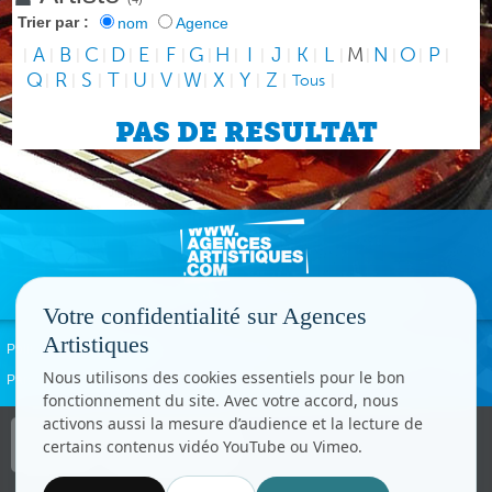
Trier par :
nom
Agence
A
B
C
D
E
F
G
H
I
J
K
L
M
N
O
P
|
|
|
|
|
|
|
|
|
|
|
|
|
|
|
|
|
Q
R
S
T
U
V
W
X
Y
Z
|
|
|
|
|
|
|
|
|
|
Tous
|
PAS DE RESULTAT
Votre confidentialité sur Agences
Artistiques
Politique de confidentialité
Signaler un abus
Mentions légales
Contact
Nous utilisons des cookies essentiels pour le bon
Paramètres cookies
fonctionnement du site. Avec votre accord, nous
activons aussi la mesure d’audience et la lecture de
Copyright © CC.Comunication
certains contenus vidéo YouTube ou Vimeo.
Tous droits réservés
www.cccom.fr