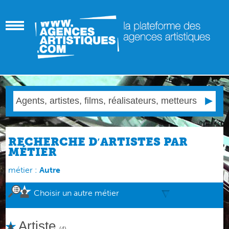
RECHERCHE D′ARTISTES PAR
MÉTIER
métier :
Autre
Choisir un autre métier
Artiste
(4)