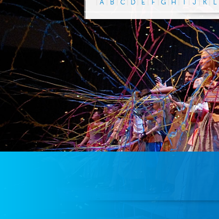
|
A
|
B
|
C
|
D
|
E
|
F
|
G
|
H
|
I
|
J
|
K
|
L