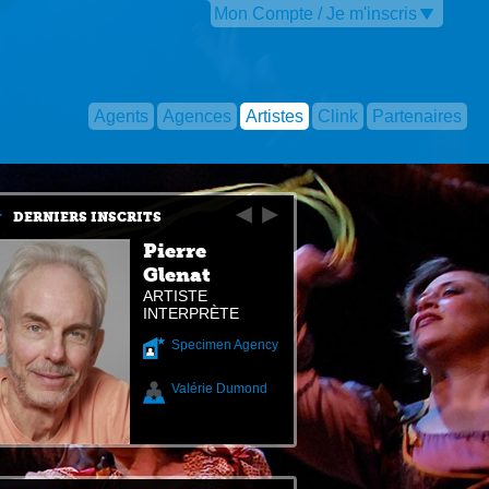
Mon Compte / Je m'inscris
Agents
Agences
Artistes
Clink
Partenaires
DERNIERS INSCRITS
Pierre
Glenat
ARTISTE
INTERPRÈTE
Specimen Agency
Valérie Dumond