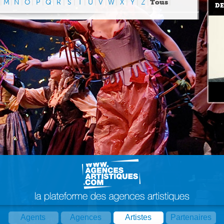
|
M
|
N
|
O
|
P
|
Q
|
R
|
S
|
T
|
U
|
V
|
W
|
X
|
Y
|
Z
|
Tous
|
DE
Agents
Agences
Artistes
Partenaires