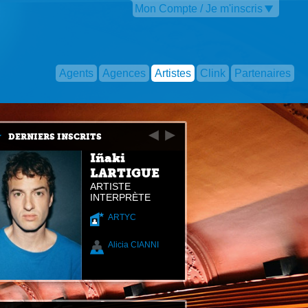
Mon Compte / Je m'inscris
Agents
Agences
Artistes
Clink
Partenaires
DERNIERS INSCRITS
Iñaki
LARTIGUE
ARTISTE
INTERPRÈTE
ARTYC
Alicia CIANNI