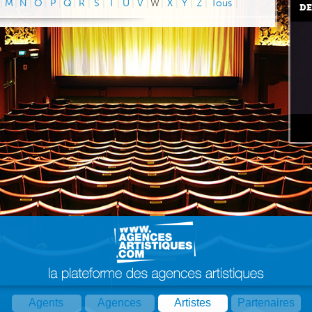
|
M
|
N
|
O
|
P
|
Q
|
R
|
S
|
T
|
U
|
V
|
W
|
X
|
Y
|
Z
|
Tous
|
DE
Agents
Agences
Artistes
Partenaires