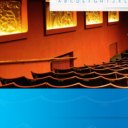
|
A
|
B
|
C
|
D
|
E
|
F
|
G
|
H
|
I
|
J
|
K
|
L