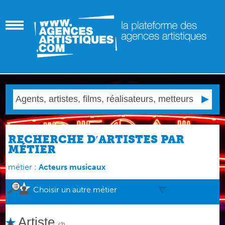
RECHERCHE D′ARTISTES PAR
MÉTIER
métier :
Acteurs musicaux
Choisir un autre métier
Artiste
(2)