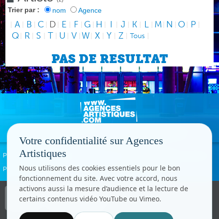
Trier par :
nom
Agence
A
B
C
D
E
F
G
H
I
J
K
L
M
N
O
P
|
|
|
|
|
|
|
|
|
|
|
|
|
|
|
|
|
Q
R
S
T
U
V
W
X
Y
Z
|
|
|
|
|
|
|
|
|
|
Tous
|
PAS DE RESULTAT
Votre confidentialité sur Agences
Artistiques
Politique de confidentialité
Signaler un abus
Mentions légales
Contact
Nous utilisons des cookies essentiels pour le bon
Paramètres cookies
fonctionnement du site. Avec votre accord, nous
activons aussi la mesure d’audience et la lecture de
Copyright © CC.Comunication
certains contenus vidéo YouTube ou Vimeo.
Tous droits réservés
www.cccom.fr