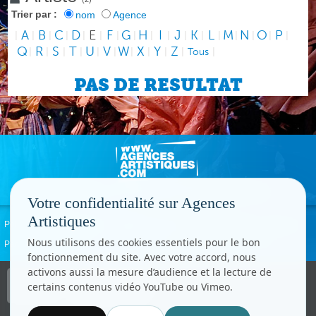
Trier par :
nom
Agence
A
B
C
D
E
F
G
H
I
J
K
L
M
N
O
P
|
|
|
|
|
|
|
|
|
|
|
|
|
|
|
|
|
Q
R
S
T
U
V
W
X
Y
Z
|
|
|
|
|
|
|
|
|
|
Tous
|
PAS DE RESULTAT
Votre confidentialité sur Agences
Artistiques
Politique de confidentialité
Signaler un abus
Mentions légales
Contact
Nous utilisons des cookies essentiels pour le bon
Paramètres cookies
fonctionnement du site. Avec votre accord, nous
activons aussi la mesure d’audience et la lecture de
Copyright © CC.Comunication
certains contenus vidéo YouTube ou Vimeo.
Tous droits réservés
www.cccom.fr