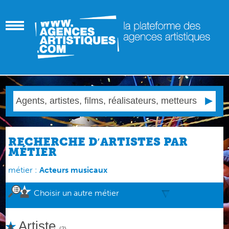
RECHERCHE D′ARTISTES PAR
MÉTIER
métier :
Acteurs musicaux
Choisir un autre métier
Artiste
(2)