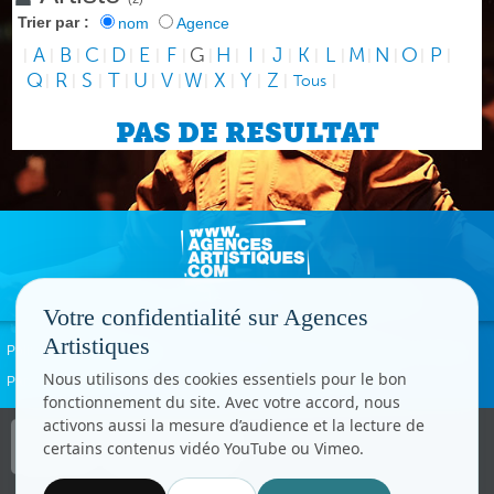
Trier par :
nom
Agence
A
B
C
D
E
F
G
H
I
J
K
L
M
N
O
P
|
|
|
|
|
|
|
|
|
|
|
|
|
|
|
|
|
Q
R
S
T
U
V
W
X
Y
Z
|
|
|
|
|
|
|
|
|
|
Tous
|
PAS DE RESULTAT
Votre confidentialité sur Agences
Artistiques
Politique de confidentialité
Signaler un abus
Mentions légales
Contact
Nous utilisons des cookies essentiels pour le bon
Paramètres cookies
fonctionnement du site. Avec votre accord, nous
activons aussi la mesure d’audience et la lecture de
Copyright © CC.Comunication
certains contenus vidéo YouTube ou Vimeo.
Tous droits réservés
www.cccom.fr