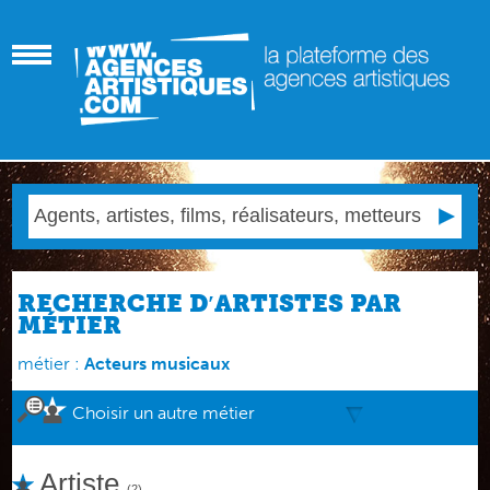
RECHERCHE D′ARTISTES PAR
MÉTIER
métier :
Acteurs musicaux
Choisir un autre métier
Artiste
(2)