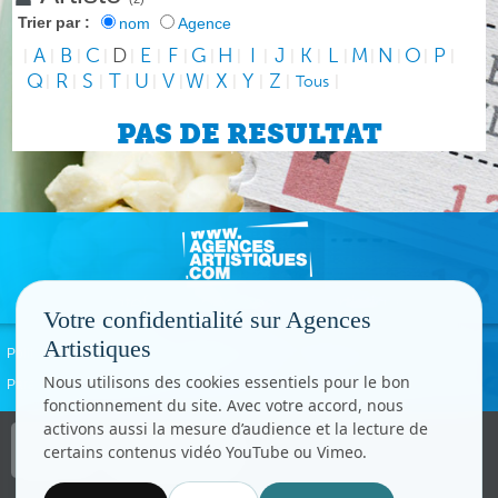
Trier par :
nom
Agence
A
B
C
D
E
F
G
H
I
J
K
L
M
N
O
P
|
|
|
|
|
|
|
|
|
|
|
|
|
|
|
|
|
Q
R
S
T
U
V
W
X
Y
Z
|
|
|
|
|
|
|
|
|
|
Tous
|
PAS DE RESULTAT
Votre confidentialité sur Agences
Artistiques
Politique de confidentialité
Signaler un abus
Mentions légales
Contact
Nous utilisons des cookies essentiels pour le bon
Paramètres cookies
fonctionnement du site. Avec votre accord, nous
activons aussi la mesure d’audience et la lecture de
Copyright © CC.Comunication
certains contenus vidéo YouTube ou Vimeo.
Tous droits réservés
www.cccom.fr