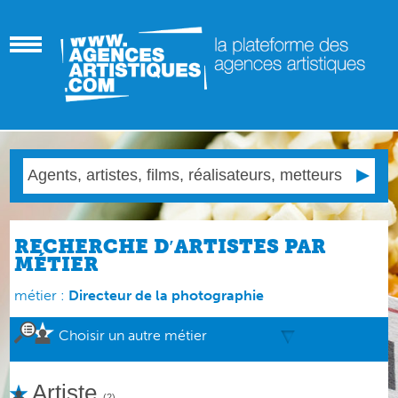
RECHERCHE D′ARTISTES PAR
MÉTIER
métier :
Directeur de la photographie
Choisir un autre métier
Artiste
(2)