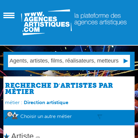
RECHERCHE D′ARTISTES PAR
MÉTIER
métier :
Direction artistique
Choisir un autre métier
Artiste
(0)