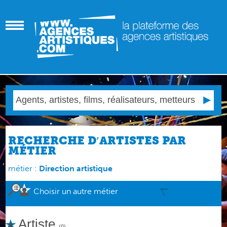
RECHERCHE D′ARTISTES PAR
MÉTIER
métier :
Direction artistique
Choisir un autre métier
Artiste
(0)