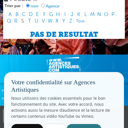
Trier par :
nom
Agence
A
B
C
D
E
F
G
H
I
J
K
L
M
N
O
P
|
|
|
|
|
|
|
|
|
|
|
|
|
|
|
|
|
Q
R
S
T
U
V
W
X
Y
Z
|
|
|
|
|
|
|
|
|
|
Tous
|
PAS DE RESULTAT
Votre confidentialité sur Agences
Artistiques
Politique de confidentialité
Signaler un abus
Mentions légales
Contact
Nous utilisons des cookies essentiels pour le bon
Paramètres cookies
fonctionnement du site. Avec votre accord, nous
activons aussi la mesure d’audience et la lecture de
Copyright © CC.Comunication
certains contenus vidéo YouTube ou Vimeo.
Tous droits réservés
www.cccom.fr