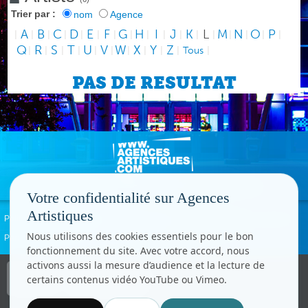
Trier par :
nom
Agence
A
B
C
D
E
F
G
H
I
J
K
L
M
N
O
P
|
|
|
|
|
|
|
|
|
|
|
|
|
|
|
|
|
Q
R
S
T
U
V
W
X
Y
Z
|
|
|
|
|
|
|
|
|
|
Tous
|
PAS DE RESULTAT
Votre confidentialité sur Agences
Artistiques
Politique de confidentialité
Signaler un abus
Mentions légales
Contact
Nous utilisons des cookies essentiels pour le bon
Paramètres cookies
fonctionnement du site. Avec votre accord, nous
activons aussi la mesure d’audience et la lecture de
Copyright © CC.Comunication
certains contenus vidéo YouTube ou Vimeo.
Tous droits réservés
www.cccom.fr