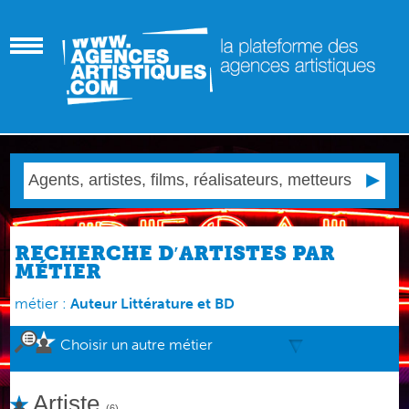
RECHERCHE D′ARTISTES PAR
MÉTIER
métier :
Auteur Littérature et BD
Choisir un autre métier
Artiste
(6)