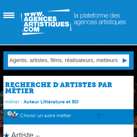
RECHERCHE D′ARTISTES PAR
MÉTIER
métier :
Auteur Littérature et BD
Choisir un autre métier
Artiste
(6)