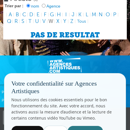
Trier par :
nom
Agence
A
B
C
D
E
F
G
H
I
J
K
L
M
N
O
P
|
|
|
|
|
|
|
|
|
|
|
|
|
|
|
|
|
Q
R
S
T
U
V
W
X
Y
Z
|
|
|
|
|
|
|
|
|
|
Tous
|
PAS DE RESULTAT
Votre confidentialité sur Agences
Artistiques
Politique de confidentialité
Signaler un abus
Mentions légales
Contact
Nous utilisons des cookies essentiels pour le bon
Paramètres cookies
fonctionnement du site. Avec votre accord, nous
activons aussi la mesure d’audience et la lecture de
Copyright © CC.Comunication
certains contenus vidéo YouTube ou Vimeo.
Tous droits réservés
www.cccom.fr