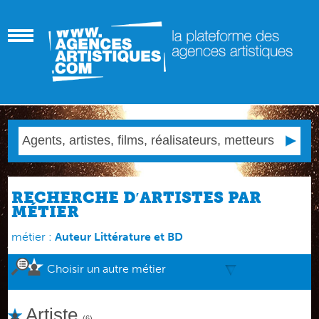
RECHERCHE D′ARTISTES PAR
MÉTIER
métier :
Auteur Littérature et BD
Choisir un autre métier
Artiste
(6)