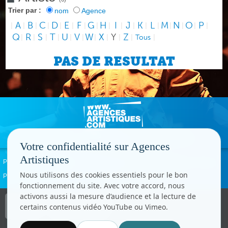
Trier par :
nom
Agence
A
B
C
D
E
F
G
H
I
J
K
L
M
N
O
P
|
|
|
|
|
|
|
|
|
|
|
|
|
|
|
|
|
Q
R
S
T
U
V
W
X
Y
Z
|
|
|
|
|
|
|
|
|
|
Tous
|
PAS DE RESULTAT
Votre confidentialité sur Agences
Artistiques
Politique de confidentialité
Signaler un abus
Mentions légales
Contact
Nous utilisons des cookies essentiels pour le bon
Paramètres cookies
fonctionnement du site. Avec votre accord, nous
activons aussi la mesure d’audience et la lecture de
Copyright © CC.Comunication
certains contenus vidéo YouTube ou Vimeo.
Tous droits réservés
www.cccom.fr