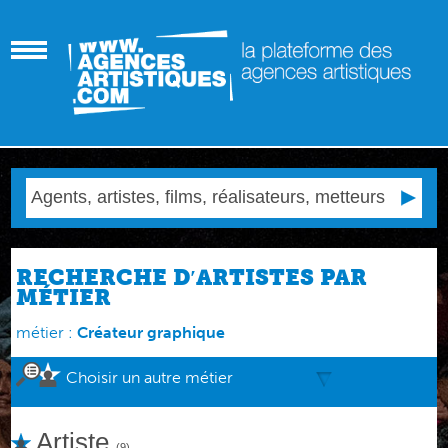
RECHERCHE D′ARTISTES PAR
MÉTIER
métier :
Créateur graphique
Choisir un autre métier
Artiste
(9)