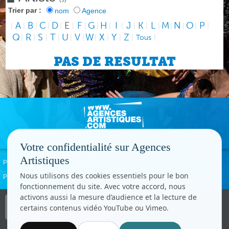
Trier par :
nom
Agence
A
B
C
D
E
F
G
H
I
J
K
L
M
N
O
P
|
|
|
|
|
|
|
|
|
|
|
|
|
|
|
|
|
Q
R
S
T
U
V
W
X
Y
Z
|
|
|
|
|
|
|
|
|
|
Tous
|
PAS DE RESULTAT
Votre confidentialité sur Agences
Artistiques
Politique de confidentialité
Signaler un abus
Mentions légales
Contact
Nous utilisons des cookies essentiels pour le bon
Paramètres cookies
fonctionnement du site. Avec votre accord, nous
activons aussi la mesure d’audience et la lecture de
Copyright © CC.Comunication
certains contenus vidéo YouTube ou Vimeo.
Tous droits réservés
www.cccom.fr