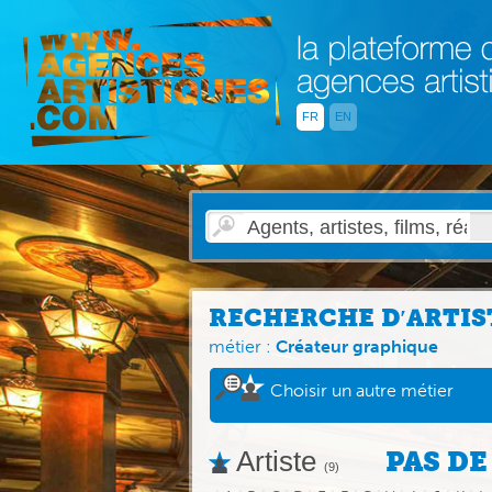
FR
EN
RECHERCHE D′ARTIS
métier :
Créateur graphique
Choisir un autre métier
Artiste
PAS DE
(9)