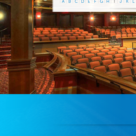
|
A
|
B
|
C
|
D
|
E
|
F
|
G
|
H
|
I
|
J
|
K
|
L