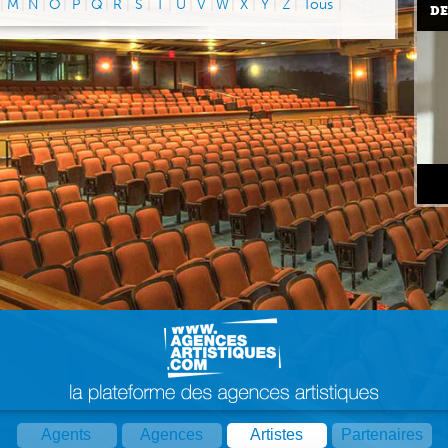
|
M
|
N
|
O
|
P
|
Q
|
R
|
S
|
T
|
U
|
V
|
W
|
X
|
Y
|
Z
|
Tous
|
DE
Agents
Agences
Artistes
Partenaires