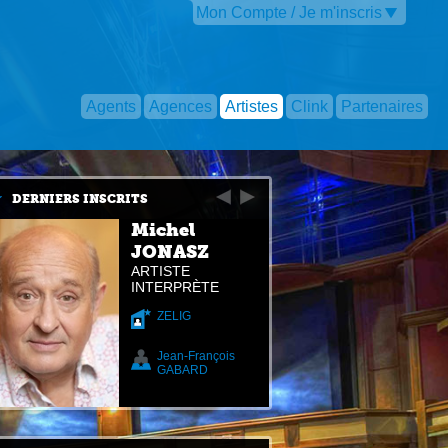
Mon Compte / Je m'inscris
Agents
Agences
Artistes
Clink
Partenaires
DERNIERS INSCRITS
Michel
JONASZ
ARTISTE
INTERPRÈTE
ZELIG
Jean-François
GABARD