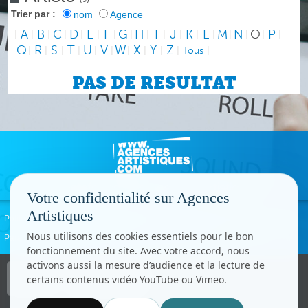
Trier par :
nom
Agence
A
B
C
D
E
F
G
H
I
J
K
L
M
N
O
P
|
|
|
|
|
|
|
|
|
|
|
|
|
|
|
|
|
Q
R
S
T
U
V
W
X
Y
Z
|
|
|
|
|
|
|
|
|
|
Tous
|
PAS DE RESULTAT
Votre confidentialité sur Agences
Artistiques
Politique de confidentialité
Signaler un abus
Mentions légales
Contact
Nous utilisons des cookies essentiels pour le bon
Paramètres cookies
fonctionnement du site. Avec votre accord, nous
activons aussi la mesure d’audience et la lecture de
Copyright © CC.Comunication
certains contenus vidéo YouTube ou Vimeo.
Tous droits réservés
www.cccom.fr