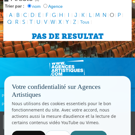
Trier par :
nom
Agence
A
B
C
D
E
F
G
H
I
J
K
L
M
N
O
P
|
|
|
|
|
|
|
|
|
|
|
|
|
|
|
|
|
Q
R
S
T
U
V
W
X
Y
Z
|
|
|
|
|
|
|
|
|
|
Tous
|
PAS DE RESULTAT
Votre confidentialité sur Agences
Artistiques
Politique de confidentialité
Signaler un abus
Mentions légales
Contact
Nous utilisons des cookies essentiels pour le bon
Paramètres cookies
fonctionnement du site. Avec votre accord, nous
activons aussi la mesure d’audience et la lecture de
Copyright © CC.Comunication
certains contenus vidéo YouTube ou Vimeo.
Tous droits réservés
www.cccom.fr