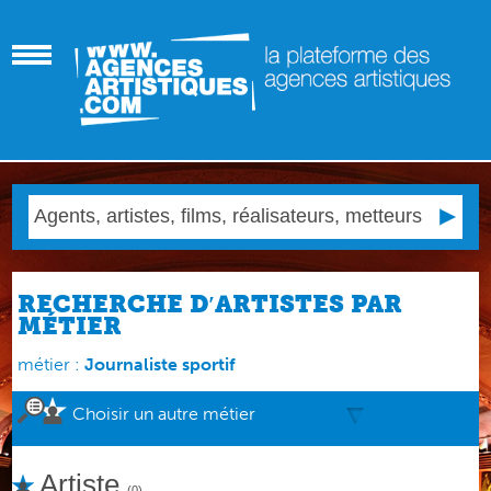
RECHERCHE D′ARTISTES PAR
MÉTIER
métier :
Journaliste sportif
Choisir un autre métier
Artiste
(0)