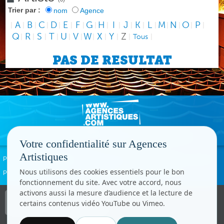
Trier par :
nom
Agence
A
B
C
D
E
F
G
H
I
J
K
L
M
N
O
P
|
|
|
|
|
|
|
|
|
|
|
|
|
|
|
|
|
Q
R
S
T
U
V
W
X
Y
Z
|
|
|
|
|
|
|
|
|
|
Tous
|
PAS DE RESULTAT
Votre confidentialité sur Agences
Artistiques
Politique de confidentialité
Signaler un abus
Mentions légales
Contact
Nous utilisons des cookies essentiels pour le bon
Paramètres cookies
fonctionnement du site. Avec votre accord, nous
activons aussi la mesure d’audience et la lecture de
Copyright © CC.Comunication
certains contenus vidéo YouTube ou Vimeo.
Tous droits réservés
www.cccom.fr