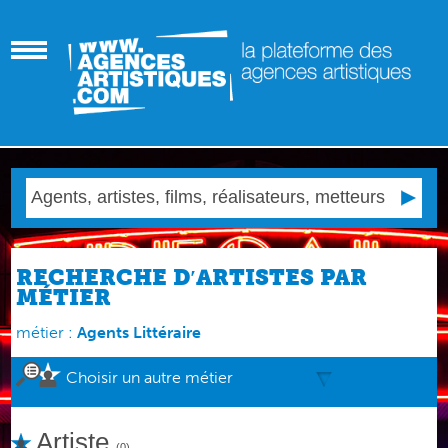
RECHERCHE D′ARTISTES PAR
MÉTIER
métier :
Agents Littéraire
Choisir un autre métier
Artiste
(0)