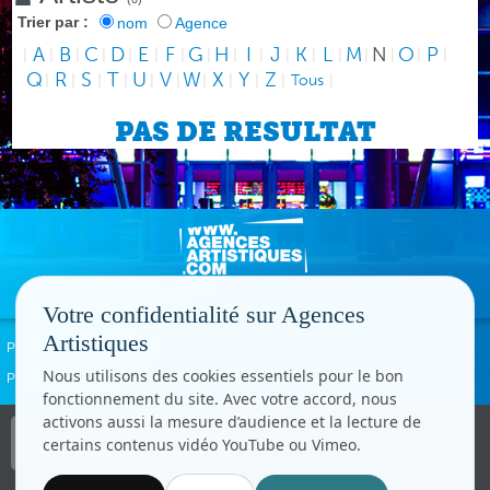
Trier par :
nom
Agence
A
B
C
D
E
F
G
H
I
J
K
L
M
N
O
P
|
|
|
|
|
|
|
|
|
|
|
|
|
|
|
|
|
Q
R
S
T
U
V
W
X
Y
Z
|
|
|
|
|
|
|
|
|
|
Tous
|
PAS DE RESULTAT
Votre confidentialité sur Agences
Artistiques
Politique de confidentialité
Signaler un abus
Mentions légales
Contact
Nous utilisons des cookies essentiels pour le bon
Paramètres cookies
fonctionnement du site. Avec votre accord, nous
activons aussi la mesure d’audience et la lecture de
Copyright © CC.Comunication
certains contenus vidéo YouTube ou Vimeo.
Tous droits réservés
www.cccom.fr