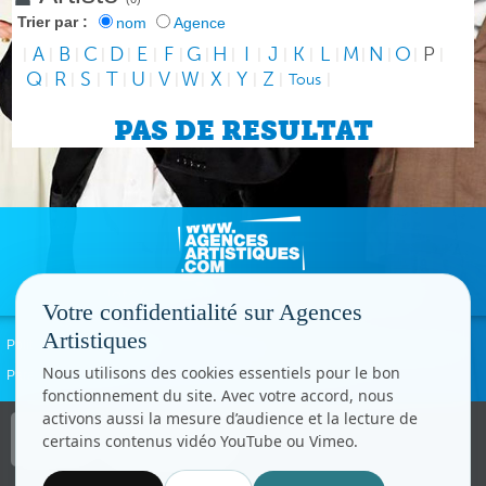
Trier par :
nom
Agence
A
B
C
D
E
F
G
H
I
J
K
L
M
N
O
P
|
|
|
|
|
|
|
|
|
|
|
|
|
|
|
|
|
Q
R
S
T
U
V
W
X
Y
Z
|
|
|
|
|
|
|
|
|
|
Tous
|
PAS DE RESULTAT
Votre confidentialité sur Agences
Artistiques
Politique de confidentialité
Signaler un abus
Mentions légales
Contact
Nous utilisons des cookies essentiels pour le bon
Paramètres cookies
fonctionnement du site. Avec votre accord, nous
activons aussi la mesure d’audience et la lecture de
Copyright © CC.Comunication
certains contenus vidéo YouTube ou Vimeo.
Tous droits réservés
www.cccom.fr