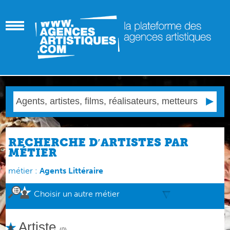
RECHERCHE D′ARTISTES PAR
MÉTIER
métier :
Agents Littéraire
Choisir un autre métier
Artiste
(0)