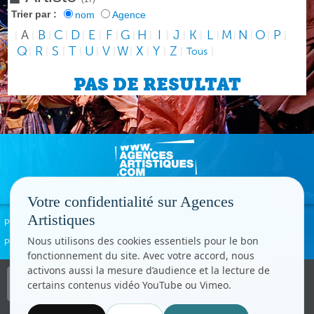
Trier par :
nom
Agence
A
B
C
D
E
F
G
H
I
J
K
L
M
N
O
P
|
|
|
|
|
|
|
|
|
|
|
|
|
|
|
|
|
Q
R
S
T
U
V
W
X
Y
Z
|
|
|
|
|
|
|
|
|
|
Tous
|
PAS DE RESULTAT
Votre confidentialité sur Agences
Artistiques
Politique de confidentialité
Signaler un abus
Mentions légales
Contact
Nous utilisons des cookies essentiels pour le bon
Paramètres cookies
fonctionnement du site. Avec votre accord, nous
activons aussi la mesure d’audience et la lecture de
Copyright © CC.Comunication
certains contenus vidéo YouTube ou Vimeo.
Tous droits réservés
www.cccom.fr