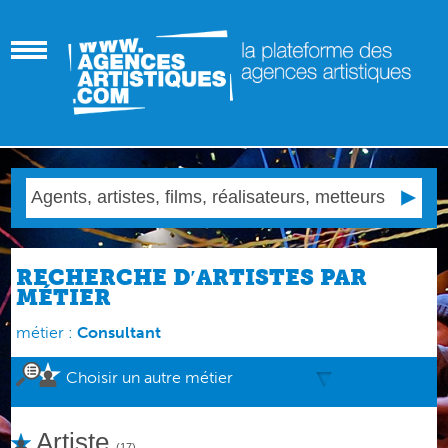
RECHERCHE D′ARTISTES PAR
MÉTIER
métier :
Consultant
Choisir un autre métier
Artiste
(17)