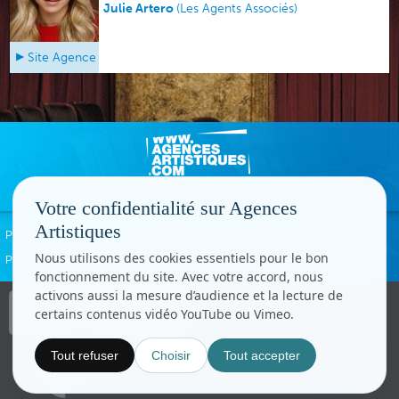
Julie Artero
(
Les Agents Associés
)
Site Agence
Votre confidentialité sur Agences
Artistiques
Politique de confidentialité
Signaler un abus
Mentions légales
Contact
Nous utilisons des cookies essentiels pour le bon
Paramètres cookies
fonctionnement du site. Avec votre accord, nous
activons aussi la mesure d’audience et la lecture de
Copyright © CC.Comunication
certains contenus vidéo YouTube ou Vimeo.
Tous droits réservés
www.cccom.fr
Tout refuser
Choisir
Tout accepter