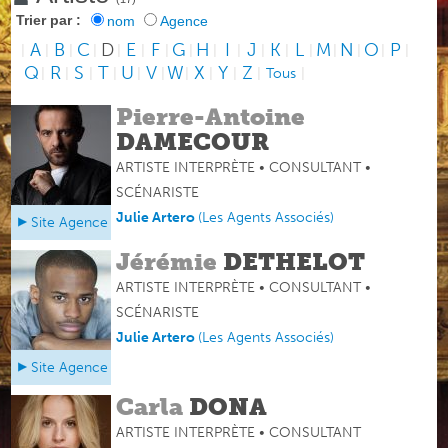
Trier par :
nom
Agence
A
B
C
D
E
F
G
H
I
J
K
L
M
N
O
P
|
|
|
|
|
|
|
|
|
|
|
|
|
|
|
|
|
Q
R
S
T
U
V
W
X
Y
Z
|
|
|
|
|
|
|
|
|
|
Tous
|
Pierre-Antoine
DAMECOUR
ARTISTE INTERPRÈTE • CONSULTANT •
SCÉNARISTE
Julie Artero
(
Les Agents Associés
)
Site Agence
Jérémie
DETHELOT
ARTISTE INTERPRÈTE • CONSULTANT •
SCÉNARISTE
Julie Artero
(
Les Agents Associés
)
Site Agence
Carla
DONA
ARTISTE INTERPRÈTE • CONSULTANT