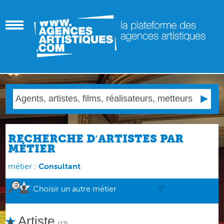
RECHERCHE D′ARTISTES PAR
MÉTIER
métier :
Consultant
Choisir un autre métier
Artiste
(17)