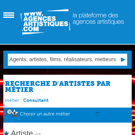
RECHERCHE D′ARTISTES PAR
MÉTIER
métier :
Consultant
Choisir un autre métier
Artiste
(17)