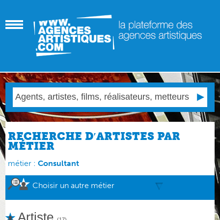
RECHERCHE D′ARTISTES PAR
MÉTIER
métier :
Consultant
Choisir un autre métier
Artiste
(17)