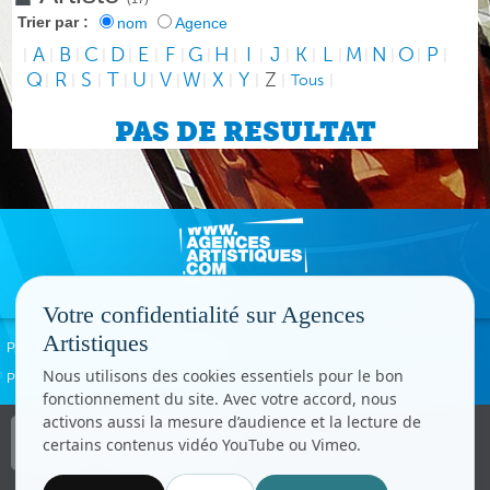
Trier par :
nom
Agence
A
B
C
D
E
F
G
H
I
J
K
L
M
N
O
P
|
|
|
|
|
|
|
|
|
|
|
|
|
|
|
|
|
Q
R
S
T
U
V
W
X
Y
Z
|
|
|
|
|
|
|
|
|
|
Tous
|
PAS DE RESULTAT
Votre confidentialité sur Agences
Artistiques
Politique de confidentialité
Signaler un abus
Mentions légales
Contact
Nous utilisons des cookies essentiels pour le bon
Paramètres cookies
fonctionnement du site. Avec votre accord, nous
activons aussi la mesure d’audience et la lecture de
Copyright © CC.Comunication
certains contenus vidéo YouTube ou Vimeo.
Tous droits réservés
www.cccom.fr