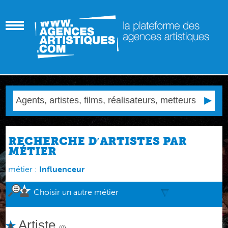
RECHERCHE D′ARTISTES PAR
MÉTIER
métier :
Influenceur
Choisir un autre métier
Artiste
(0)