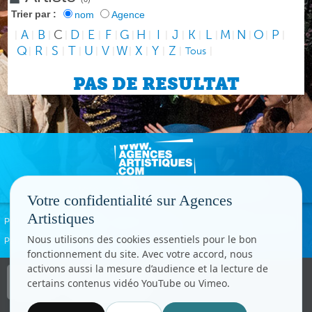
Trier par :
nom
Agence
A
B
C
D
E
F
G
H
I
J
K
L
M
N
O
P
|
|
|
|
|
|
|
|
|
|
|
|
|
|
|
|
|
Q
R
S
T
U
V
W
X
Y
Z
|
|
|
|
|
|
|
|
|
|
Tous
|
PAS DE RESULTAT
Votre confidentialité sur Agences
Artistiques
Politique de confidentialité
Signaler un abus
Mentions légales
Contact
Nous utilisons des cookies essentiels pour le bon
Paramètres cookies
fonctionnement du site. Avec votre accord, nous
activons aussi la mesure d’audience et la lecture de
Copyright © CC.Comunication
certains contenus vidéo YouTube ou Vimeo.
Tous droits réservés
www.cccom.fr