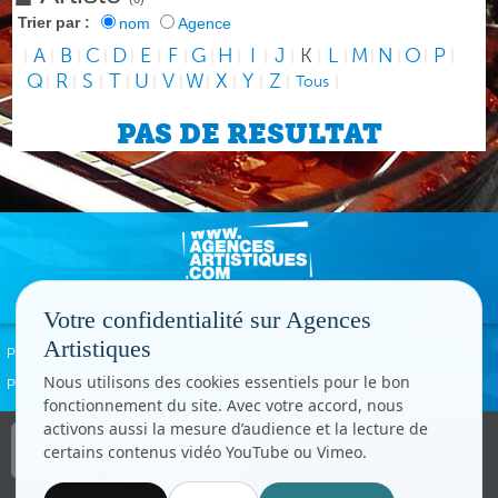
Trier par :
nom
Agence
A
B
C
D
E
F
G
H
I
J
K
L
M
N
O
P
|
|
|
|
|
|
|
|
|
|
|
|
|
|
|
|
|
Q
R
S
T
U
V
W
X
Y
Z
|
|
|
|
|
|
|
|
|
|
Tous
|
PAS DE RESULTAT
Votre confidentialité sur Agences
Artistiques
Politique de confidentialité
Signaler un abus
Mentions légales
Contact
Nous utilisons des cookies essentiels pour le bon
Paramètres cookies
fonctionnement du site. Avec votre accord, nous
activons aussi la mesure d’audience et la lecture de
Copyright © CC.Comunication
certains contenus vidéo YouTube ou Vimeo.
Tous droits réservés
www.cccom.fr