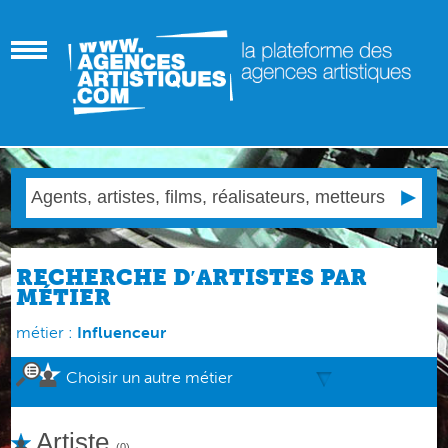
RECHERCHE D′ARTISTES PAR
MÉTIER
métier :
Influenceur
Choisir un autre métier
Artiste
(0)