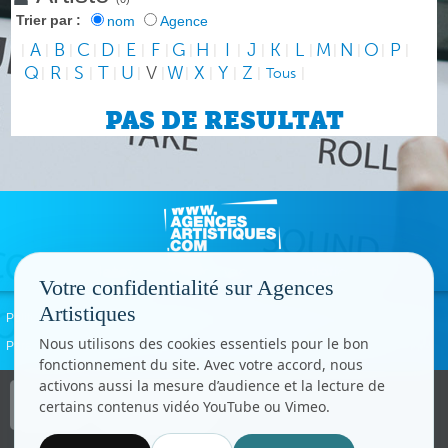
Trier par :
nom
Agence
A
B
C
D
E
F
G
H
I
J
K
L
M
N
O
P
|
|
|
|
|
|
|
|
|
|
|
|
|
|
|
|
|
Q
R
S
T
U
V
W
X
Y
Z
|
|
|
|
|
|
|
|
|
|
Tous
|
PAS DE RESULTAT
Votre confidentialité sur Agences
Artistiques
Politique de confidentialité
Signaler un abus
Mentions légales
Contact
Nous utilisons des cookies essentiels pour le bon
Paramètres cookies
fonctionnement du site. Avec votre accord, nous
activons aussi la mesure d’audience et la lecture de
Copyright © CC.Comunication
certains contenus vidéo YouTube ou Vimeo.
Tous droits réservés
www.cccom.fr